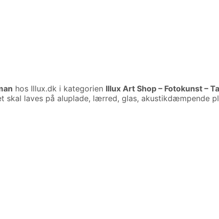
dman
hos Illux.dk i kategorien
Illux Art Shop – Fotokunst – T
t skal laves på aluplade, lærred, glas, akustikdæmpende pla