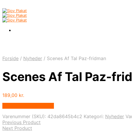
Forside
/
Nyheder
/
Scenes Af Tal Paz-fridman
Scenes Af Tal Paz-fr
189,00
kr.
Bedste pris hos Illux.dk
Varenummer (SKU):
42da8645b4c2
Kategori:
Nyheder
Va
Previous Product
Next Product