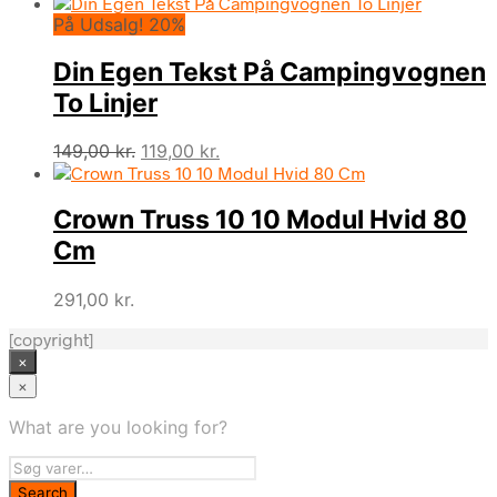
oprindelige
aktuelle
På Udsalg! 20%
pris
pris
var:
er:
Din Egen Tekst På Campingvognen
195,00 kr..
184,95 kr..
To Linjer
Den
Den
149,00
kr.
119,00
kr.
oprindelige
aktuelle
pris
pris
Crown Truss 10 10 Modul Hvid 80
var:
er:
149,00 kr..
119,00 kr..
Cm
291,00
kr.
[copyright]
×
×
What are you looking for?