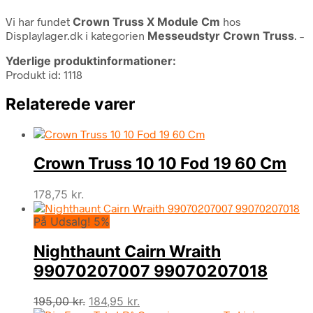
Vi har fundet
Crown Truss X Module Cm
hos
Displaylager.dk i kategorien
Messeudstyr Crown Truss
. –
Yderlige produktinformationer:
Produkt id: 1118
Relaterede varer
Crown Truss 10 10 Fod 19 60 Cm
178,75
kr.
På Udsalg! 5%
Nighthaunt Cairn Wraith
99070207007 99070207018
Den
Den
195,00
kr.
184,95
kr.