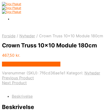
Forside
/
Nyheder
/
Crown Truss 10×10 Module 180cm
Crown Truss 10×10 Module 180cm
467,50
kr.
Bedste pris hos Displaylager.dk
Varenummer (SKU):
7f6cd36ae1e1
Kategori:
Nyheder
Previous Product
Next Product
Beskrivelse
Beskrivelse