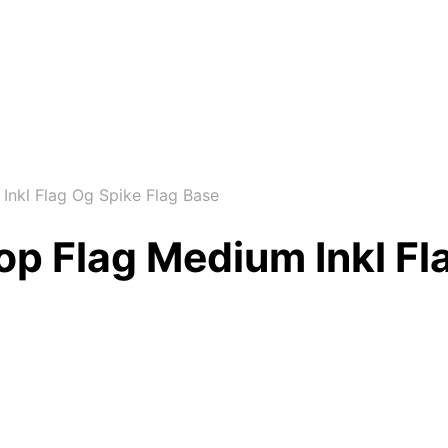
nkl Flag Og Spike Flag Base
p Flag Medium Inkl Fl