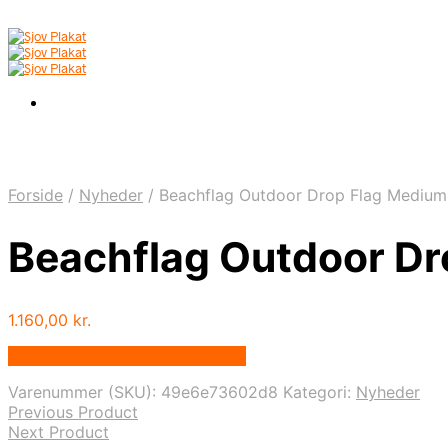
Forside
/
Nyheder
/
Beachflag Outdoor Drop Flag Medium I
Beachflag Outdoor Dro
1.160,00
kr.
Bedste pris hos Displaylager.dk
Varenummer (SKU):
49e6e73602d8
Kategori:
Nyheder
Previous Product
Next Product