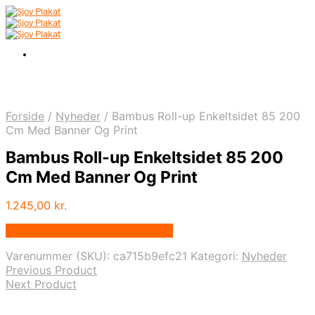
Forside
/
Nyheder
/
Bambus Roll-up Enkeltsidet 85 200
Cm Med Banner Og Print
Bambus Roll-up Enkeltsidet 85 200
Cm Med Banner Og Print
1.245,00
kr.
Bedste pris hos Displaylager.dk
Varenummer (SKU):
ca715b9efc21
Kategori:
Nyheder
Previous Product
Next Product