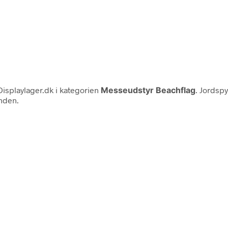
isplaylager.dk i kategorien
Messeudstyr Beachflag
. Jordspy
inden.