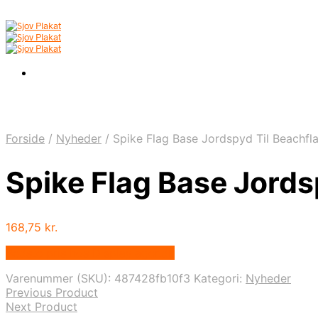
Forside
/
Nyheder
/
Spike Flag Base Jordspyd Til Beachfl
Spike Flag Base Jords
168,75
kr.
Bedste pris hos Displaylager.dk
Varenummer (SKU):
487428fb10f3
Kategori:
Nyheder
Previous Product
Next Product