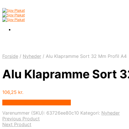
Forside
/
Nyheder
/
Alu Klapramme Sort 32 Mm Profil A4
Alu Klapramme Sort 3
106,25
kr.
Bedste pris hos Displaylager.dk
Varenummer (SKU):
63726ee80c10
Kategori:
Nyheder
Previous Product
Next Product