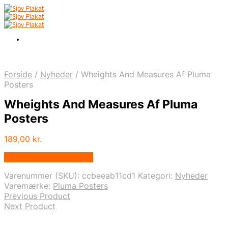
Forside
/
Nyheder
/
Wheights And Measures Af Pluma
Posters
Wheights And Measures Af Pluma
Posters
189,00
kr.
Bedste pris hos Illux.dk
Varenummer (SKU):
ccbeeab11cd1
Kategori:
Nyheder
Varemærke:
Pluma Posters
Previous Product
Next Product