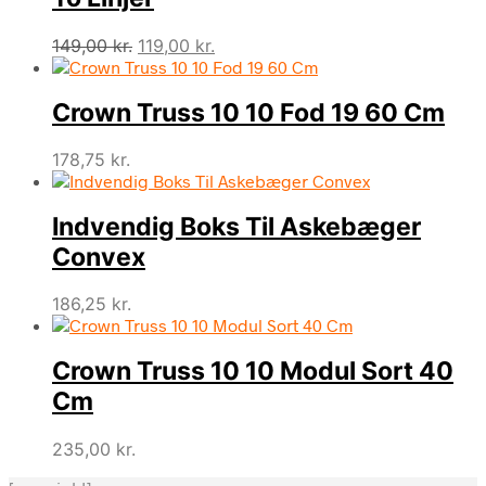
Den
Den
149,00
kr.
119,00
kr.
oprindelige
aktuelle
pris
pris
Crown Truss 10 10 Fod 19 60 Cm
var:
er:
149,00 kr..
119,00 kr..
178,75
kr.
Indvendig Boks Til Askebæger
Convex
186,25
kr.
Crown Truss 10 10 Modul Sort 40
Cm
235,00
kr.