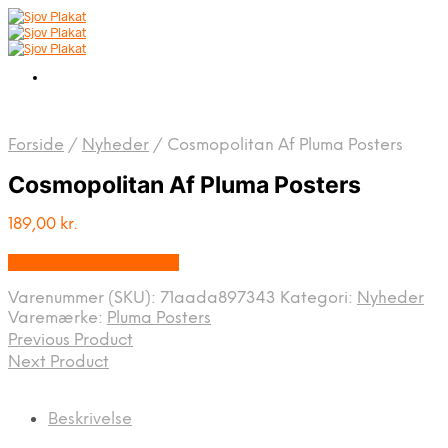
Forside
/
Nyheder
/
Cosmopolitan Af Pluma Posters
Cosmopolitan Af Pluma Posters
189,00
kr.
Bedste pris hos Illux.dk
Varenummer (SKU):
71aada897343
Kategori:
Nyheder
Varemærke:
Pluma Posters
Previous Product
Next Product
Beskrivelse