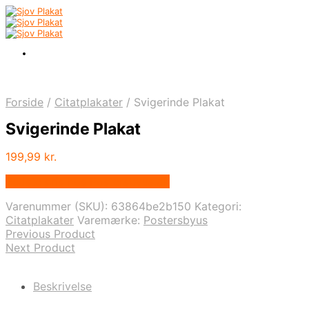
Forside
/
Citatplakater
/
Svigerinde Plakat
Svigerinde Plakat
199,99
kr.
Bedste pris hos Postersbyus.dk
Varenummer (SKU):
63864be2b150
Kategori:
Citatplakater
Varemærke:
Postersbyus
Previous Product
Next Product
Beskrivelse