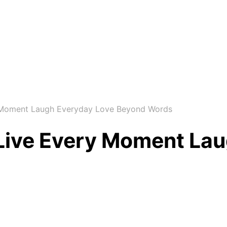
y Moment Laugh Everyday Love Beyond Words
 Live Every Moment La