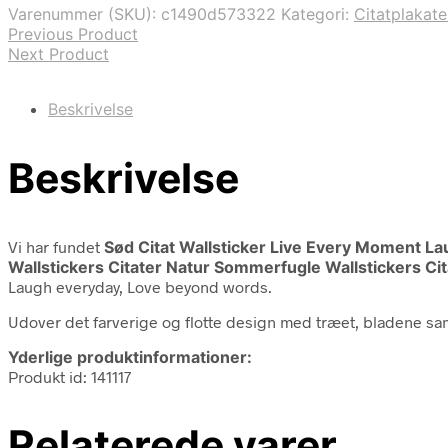
var:
er:
Varenummer (SKU):
c1490d573322
Kategori:
Citatplakate
149,00 kr..
69,00 kr..
Previous Product
Next Product
Beskrivelse
Beskrivelse
Vi har fundet
Sød Citat Wallsticker Live Every Moment 
Wallstickers Citater Natur Sommerfugle Wallstickers Cit
Laugh everyday, Love beyond words.
Udover det farverige og flotte design med træet, bladene sa
Yderlige produktinformationer:
Produkt id: 141117
Relaterede varer