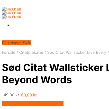
På Udsalg! 54%
Forside
/
Citatplakater
/
Sød Citat Wallsticker Live Ever
Sød Citat Wallsticker
Beyond Words
Den
Den
149,00
kr.
69,00
kr.
oprindelige
aktuelle
På Udsalg hos Billigwallsticker.dk
pris
pris