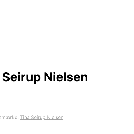
 Seirup Nielsen
emærke:
Tina Seirup Nielsen