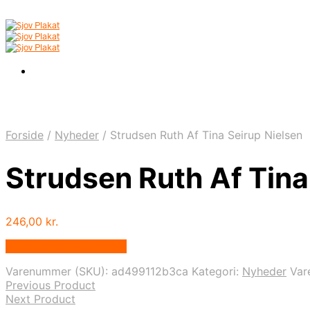
Forside
/
Nyheder
/
Strudsen Ruth Af Tina Seirup Nielsen
Strudsen Ruth Af Tina
246,00
kr.
Bedste pris hos Illux.dk
Varenummer (SKU):
ad499112b3ca
Kategori:
Nyheder
Var
Previous Product
Next Product