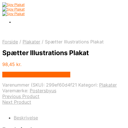
Forside
/
Plakater
/
Spætter Illustrations Plakat
Spætter Illustrations Plakat
98,45
kr.
Bedste pris hos Postersbyus.dk
Varenummer (SKU):
299ef60d4f21
Kategori:
Plakater
Varemærke:
Postersbyus
Previous Product
Next Product
Beskrivelse