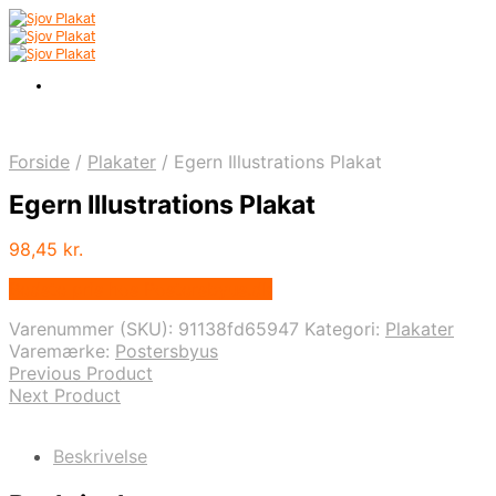
Forside
/
Plakater
/
Egern Illustrations Plakat
Egern Illustrations Plakat
98,45
kr.
Bedste pris hos Postersbyus.dk
Varenummer (SKU):
91138fd65947
Kategori:
Plakater
Varemærke:
Postersbyus
Previous Product
Next Product
Beskrivelse