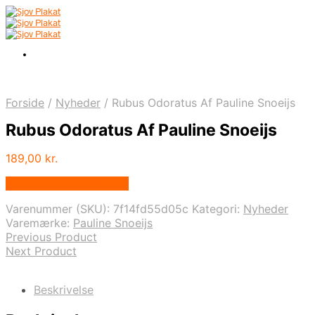
Forside
/
Nyheder
/
Rubus Odoratus Af Pauline Snoeijs
Rubus Odoratus Af Pauline Snoeijs
189,00
kr.
Bedste pris hos Illux.dk
Varenummer (SKU):
7f14fd55d05c
Kategori:
Nyheder
Varemærke:
Pauline Snoeijs
Previous Product
Next Product
Beskrivelse