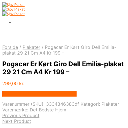
Forside
/
Plakater
/
Pogacar Er Kørt Giro Dell Emilia-
plakat 29 21 Cm A4 Kr 199 –
Pogacar Er Kørt Giro Dell Emilia-plakat
29 21 Cm A4 Kr 199 –
299,00
kr.
Bedste pris hos Detbedstehjem.dk
Varenummer (SKU):
3334846383df
Kategori:
Plakater
Varemærke:
Det Bedste Hjem
Previous Product
Next Product