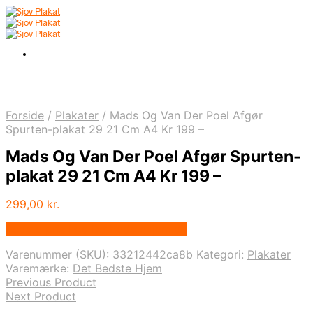
Forside
/
Plakater
/
Mads Og Van Der Poel Afgør
Spurten-plakat 29 21 Cm A4 Kr 199 –
Mads Og Van Der Poel Afgør Spurten-
plakat 29 21 Cm A4 Kr 199 –
299,00
kr.
Bedste pris hos Detbedstehjem.dk
Varenummer (SKU):
33212442ca8b
Kategori:
Plakater
Varemærke:
Det Bedste Hjem
Previous Product
Next Product