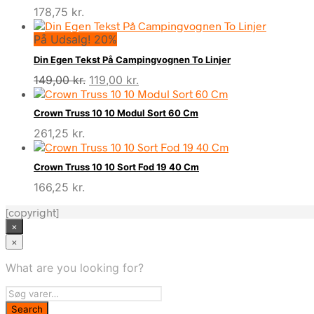
178,75
kr.
På Udsalg! 20%
Din Egen Tekst På Campingvognen To Linjer
Den
Den
149,00
kr.
119,00
kr.
oprindelige
aktuelle
pris
pris
Crown Truss 10 10 Modul Sort 60 Cm
var:
er:
261,25
kr.
149,00 kr..
119,00 kr..
Crown Truss 10 10 Sort Fod 19 40 Cm
166,25
kr.
[copyright]
×
×
What are you looking for?