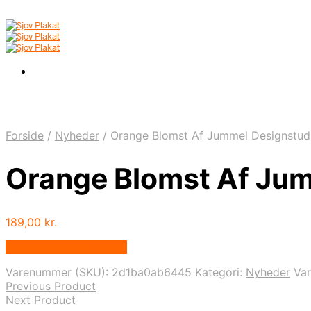
Forside
/
Nyheder
/
Orange Blomst Af Jummel Designstud
Orange Blomst Af Jum
189,00
kr.
Bedste pris hos Illux.dk
Varenummer (SKU):
2d1ba0ab6445
Kategori:
Nyheder
Va
Previous Product
Next Product