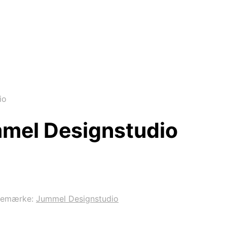
io
mel Designstudio
remærke:
Jummel Designstudio