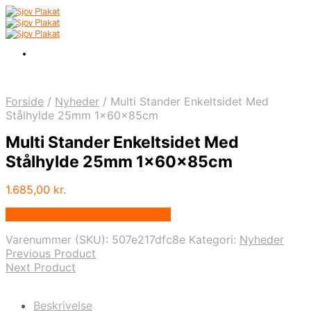
Forside
/
Nyheder
/
Multi Stander Enkeltsidet Med
Stålhylde 25mm 1x60x85cm
Multi Stander Enkeltsidet Med
Stålhylde 25mm 1x60x85cm
1.685,00
kr.
Bedste pris hos Displaylager.dk
Varenummer (SKU):
507e217dfc8e
Kategori:
Nyheder
Previous Product
Next Product
Beskrivelse