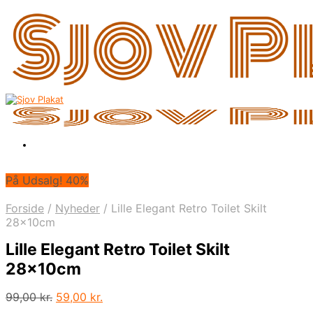
På Udsalg! 40%
Forside
/
Nyheder
/
Lille Elegant Retro Toilet Skilt
28x10cm
Lille Elegant Retro Toilet Skilt
28x10cm
Den
Den
99,00
kr.
59,00
kr.
oprindelige
aktuelle