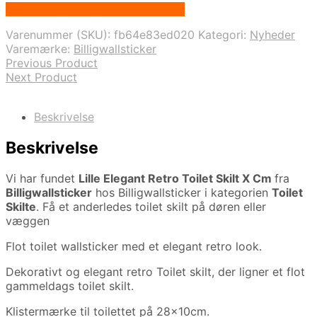
På Udsalg hos Billigwallsticker.dk
pris
pris
var:
er:
Varenummer (SKU):
fb64e83ed020
Kategori:
Nyheder
99,00 kr..
59,00 kr..
Varemærke:
Billigwallsticker
Previous Product
Next Product
Beskrivelse
Beskrivelse
Vi har fundet
Lille Elegant Retro Toilet Skilt X Cm
fra
Billigwallsticker
hos Billigwallsticker i kategorien
Toilet
Skilte
. Få et anderledes toilet skilt på døren eller
væggen
Flot toilet wallsticker med et elegant retro look.
Dekorativt og elegant retro Toilet skilt, der ligner et flot
gammeldags toilet skilt.
Klistermærke til toilettet på 28x10cm.