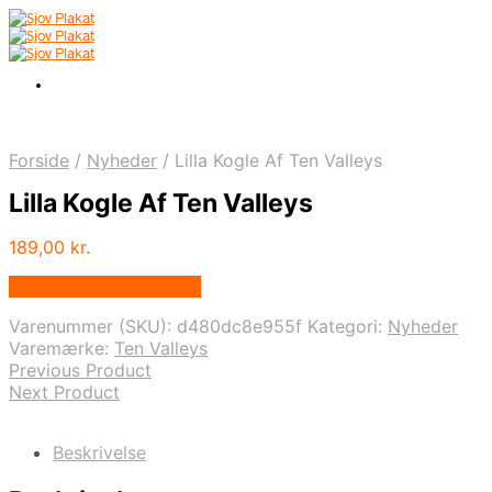
Forside
/
Nyheder
/
Lilla Kogle Af Ten Valleys
Lilla Kogle Af Ten Valleys
189,00
kr.
Bedste pris hos Illux.dk
Varenummer (SKU):
d480dc8e955f
Kategori:
Nyheder
Varemærke:
Ten Valleys
Previous Product
Next Product
Beskrivelse