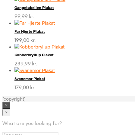
Gangetabellen Plakat
99,99
kr.
Far Hjerte Plakat
199,00
kr.
Kobberbryllup Plakat
239,99
kr.
Svanemor Plakat
179,00
kr.
[copyright]
×
×
What are you looking for?