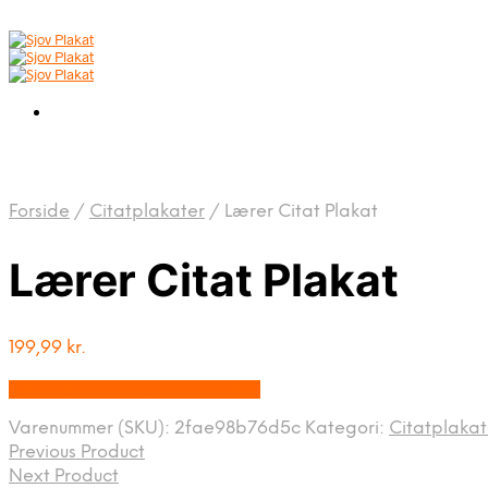
Forside
/
Citatplakater
/
Lærer Citat Plakat
Lærer Citat Plakat
199,99
kr.
Bedste pris hos Postersbyus.dk
Varenummer (SKU):
2fae98b76d5c
Kategori:
Citatplakat
Previous Product
Next Product