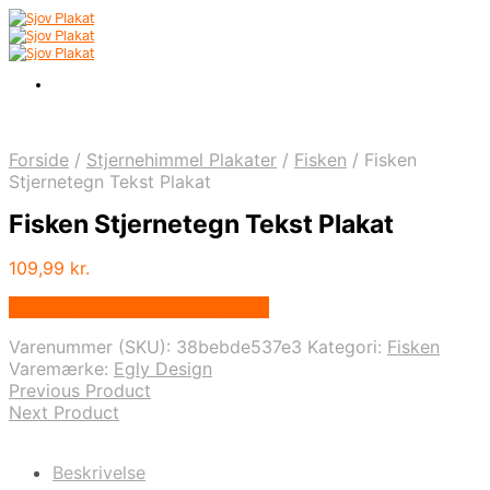
Forside
/
Stjernehimmel Plakater
/
Fisken
/
Fisken
Stjernetegn Tekst Plakat
Fisken Stjernetegn Tekst Plakat
109,99
kr.
Bedste pris hos Postersbyus.dk
Varenummer (SKU):
38bebde537e3
Kategori:
Fisken
Varemærke:
Egly Design
Previous Product
Next Product
Beskrivelse