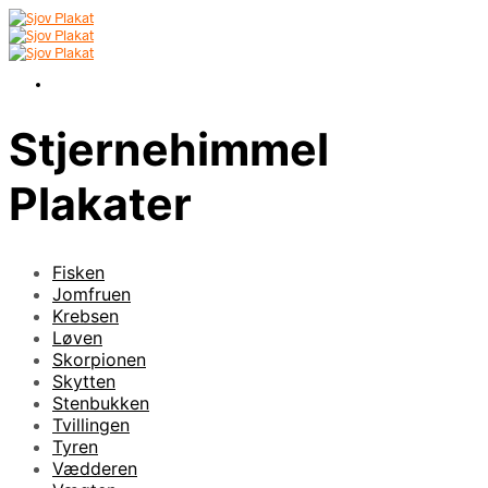
Stjernehimmel
Plakater
Fisken
Jomfruen
Krebsen
Løven
Skorpionen
Skytten
Stenbukken
Tvillingen
Tyren
Vædderen