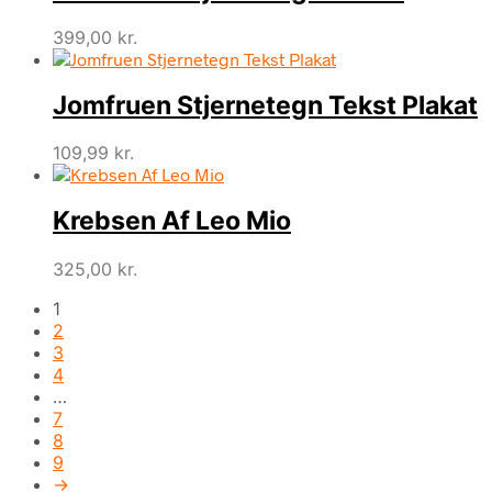
399,00
kr.
Jomfruen Stjernetegn Tekst Plakat
109,99
kr.
Krebsen Af Leo Mio
325,00
kr.
1
2
3
4
…
7
8
9
→