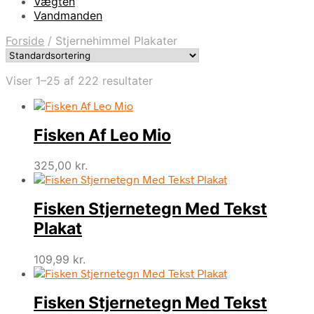
Vægten
Vandmanden
Forside
/
Stjernehimmel Plakater
Viser 1–25 af 222 resultater
Fisken Af Leo Mio
325,00
kr.
Fisken Stjernetegn Med Tekst
Plakat
109,99
kr.
Fisken Stjernetegn Med Tekst