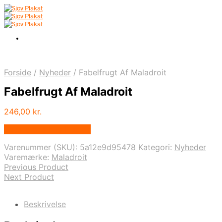
Forside
/
Nyheder
/
Fabelfrugt Af Maladroit
Fabelfrugt Af Maladroit
246,00
kr.
Bedste pris hos Illux.dk
Varenummer (SKU):
5a12e9d95478
Kategori:
Nyheder
Varemærke:
Maladroit
Previous Product
Next Product
Beskrivelse