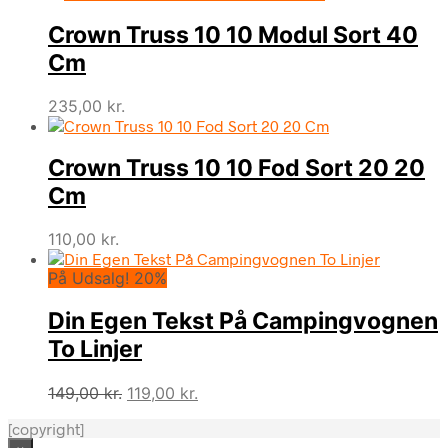
Crown Truss 10 10 Modul Sort 40
Cm
235,00
kr.
Crown Truss 10 10 Fod Sort 20 20
Cm
110,00
kr.
På Udsalg! 20%
Din Egen Tekst På Campingvognen
To Linjer
Den
Den
149,00
kr.
119,00
kr.
oprindelige
aktuelle
[copyright]
pris
pris