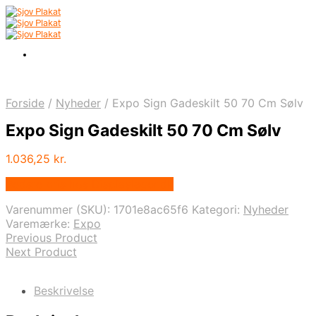
Forside
/
Nyheder
/
Expo Sign Gadeskilt 50 70 Cm Sølv
Expo Sign Gadeskilt 50 70 Cm Sølv
1.036,25
kr.
Bedste pris hos Displaylager.dk
Varenummer (SKU):
1701e8ac65f6
Kategori:
Nyheder
Varemærke:
Expo
Previous Product
Next Product
Beskrivelse