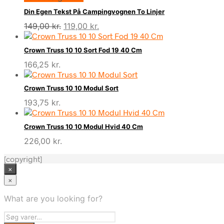
Din Egen Tekst På Campingvognen To Linjer
Den
Den
149,00
kr.
119,00
kr.
oprindelige
aktuelle
pris
pris
Crown Truss 10 10 Sort Fod 19 40 Cm
var:
er:
166,25
kr.
149,00 kr..
119,00 kr..
Crown Truss 10 10 Modul Sort
193,75
kr.
Crown Truss 10 10 Modul Hvid 40 Cm
226,00
kr.
[copyright]
×
×
What are you looking for?