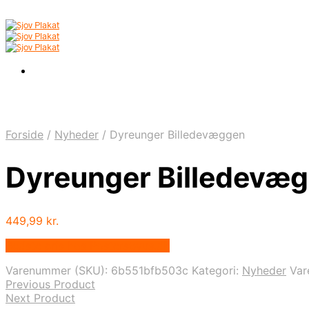
Forside
/
Nyheder
/
Dyreunger Billedevæggen
Dyreunger Billedevæ
449,99
kr.
Bedste pris hos Postersbyus.dk
Varenummer (SKU):
6b551bfb503c
Kategori:
Nyheder
Va
Previous Product
Next Product