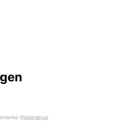
ggen
remærke:
Postersbyus