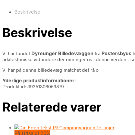
Beskrivelse
Beskrivelse
Vi har fundet
Dyreunger Billedevæggen
fra
Postersbyus
h
arkitektoniske vidundere der omringer os i denne verden – s
Vi har på denne billedevæg matchet det rå o
Yderlige produktinformationer:
Produkt id: 39351306059879
Relaterede varer
På Udsalg! 20%