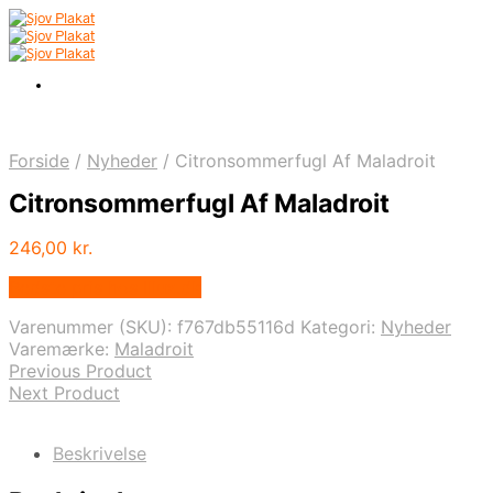
Forside
/
Nyheder
/
Citronsommerfugl Af Maladroit
Citronsommerfugl Af Maladroit
246,00
kr.
Bedste pris hos Illux.dk
Varenummer (SKU):
f767db55116d
Kategori:
Nyheder
Varemærke:
Maladroit
Previous Product
Next Product
Beskrivelse