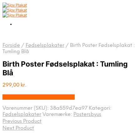
Forside
/
Fødselsplakater
/
Birth Poster Fødselsplakat :
Tumling Blå
Birth Poster Fødselsplakat : Tumling
Blå
299,00
kr.
Bedste pris hos Postersbyus.dk
Varenummer (SKU):
38a559d7ea97
Kategori:
Fødselsplakater
Varemærke:
Postersbyus
Previous Product
Next Product