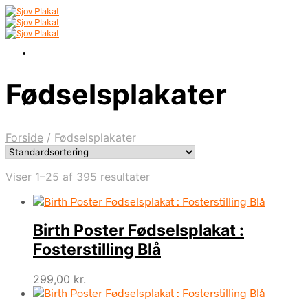
Fødselsplakater
Forside
/
Fødselsplakater
Viser 1–25 af 395 resultater
Birth Poster Fødselsplakat :
Fosterstilling Blå
299,00
kr.