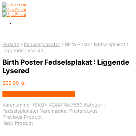
Forside
/
Fødselsplakater
/
Birth Poster Fødselsplakat :
Liggende Lyserød
Birth Poster Fødselsplakat : Liggende
Lyserød
299,00
kr.
Bedste pris hos Postersbyus.dk
Varenummer (SKU):
4288f18c7563
Kategori:
Fødselsplakater
Varemærke:
Postersbyus
Previous Product
Next Product