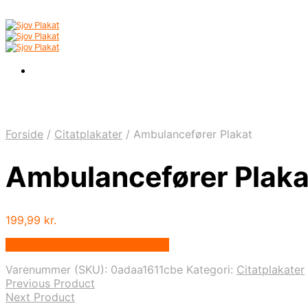
Forside
/
Citatplakater
/
Ambulancefører Plakat
Ambulancefører Plaka
199,99
kr.
Bedste pris hos Postersbyus.dk
Varenummer (SKU):
0adaa1611cbe
Kategori:
Citatplakater
Previous Product
Next Product