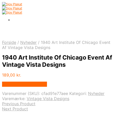
Forside
/
Nyheder
/
1940 Art Institute Of Chicago Event
Af Vintage Vista Designs
1940 Art Institute Of Chicago Event Af
Vintage Vista Designs
189,00
kr.
Bedste pris hos Illux.dk
Varenummer (SKU):
cfad91e77aee
Kategori:
Nyheder
Varemærke:
Vintage Vista Designs
Previous Product
Next Product