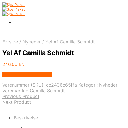
Forside
/
Nyheder
/
Yel Af Camilla Schmidt
Yel Af Camilla Schmidt
246,00
kr.
Bedste pris hos Illux.dk
Varenummer (SKU):
cc2436c65ffa
Kategori:
Nyheder
Varemærke:
Camilla Schmidt
Previous Product
Next Product
Beskrivelse