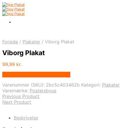
Forside
/
Plakater
/
Viborg Plakat
Viborg Plakat
99,99
kr.
Bedste pris hos Postersbyus.dk
Varenummer (SKU):
2bc5c403462b
Kategori:
Plakater
Varemærke:
Postersbyus
Previous Product
Next Product
Beskrivelse