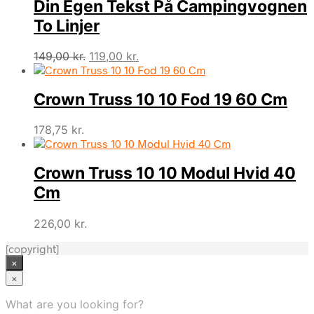
Din Egen Tekst På Campingvognen
To Linjer
Den
Den
149,00
kr.
119,00
kr.
oprindelige
aktuelle
pris
pris
Crown Truss 10 10 Fod 19 60 Cm
var:
er:
149,00 kr..
119,00 kr..
178,75
kr.
Crown Truss 10 10 Modul Hvid 40
Cm
226,00
kr.
[copyright]
×
×
What are you looking for?