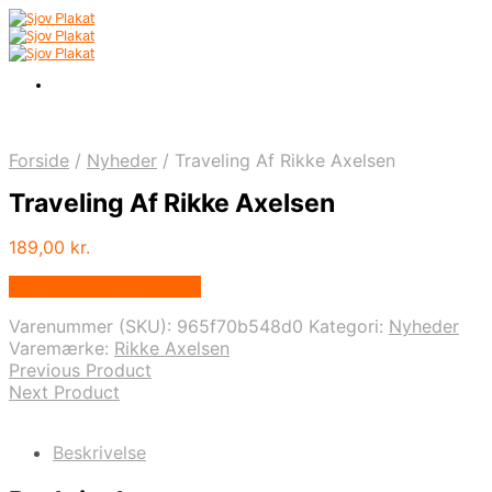
Forside
/
Nyheder
/
Traveling Af Rikke Axelsen
Traveling Af Rikke Axelsen
189,00
kr.
Bedste pris hos Illux.dk
Varenummer (SKU):
965f70b548d0
Kategori:
Nyheder
Varemærke:
Rikke Axelsen
Previous Product
Next Product
Beskrivelse