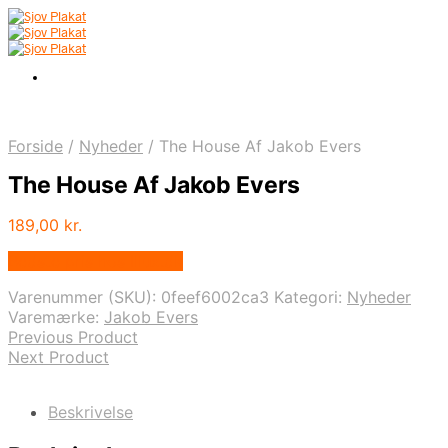
Forside
/
Nyheder
/
The House Af Jakob Evers
The House Af Jakob Evers
189,00
kr.
Bedste pris hos Illux.dk
Varenummer (SKU):
0feef6002ca3
Kategori:
Nyheder
Varemærke:
Jakob Evers
Previous Product
Next Product
Beskrivelse