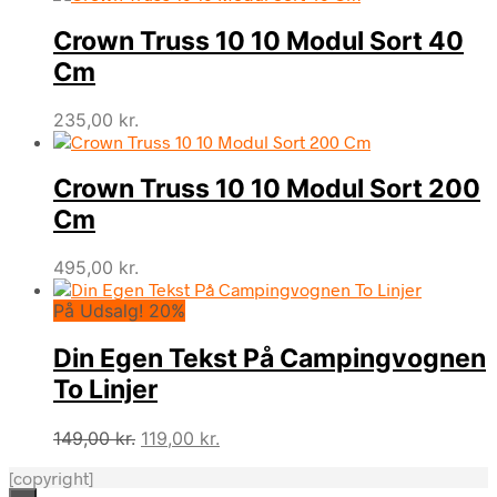
Crown Truss 10 10 Modul Sort 40
Cm
235,00
kr.
Crown Truss 10 10 Modul Sort 200
Cm
495,00
kr.
På Udsalg! 20%
Din Egen Tekst På Campingvognen
To Linjer
Den
Den
149,00
kr.
119,00
kr.
oprindelige
aktuelle
[copyright]
pris
pris