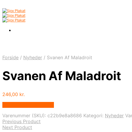
Forside
/
Nyheder
/
Svanen Af Maladroit
Svanen Af Maladroit
246,00
kr.
Bedste pris hos Illux.dk
Varenummer (SKU):
c22b9e8a8686
Kategori:
Nyheder
Va
Previous Product
Next Product