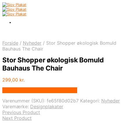
Forside
/
Nyheder
/
Stor Shopper økologisk Bomuld
Bauhaus The Chair
Stor Shopper økologisk Bomuld
Bauhaus The Chair
299,00
kr.
Bedste pris hos Designplakater.dk
Varenummer (SKU):
fe65f80d02b7
Kategori:
Nyheder
Varemærke:
Designplakater
Previous Product
Next Product