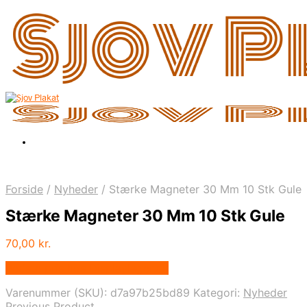
Forside
/
Nyheder
/
Stærke Magneter 30 Mm 10 Stk Gule
Stærke Magneter 30 Mm 10 Stk Gule
70,00
kr.
Bedste pris hos Displaylager.dk
Varenummer (SKU):
d7a97b25bd89
Kategori:
Nyheder
Previous Product