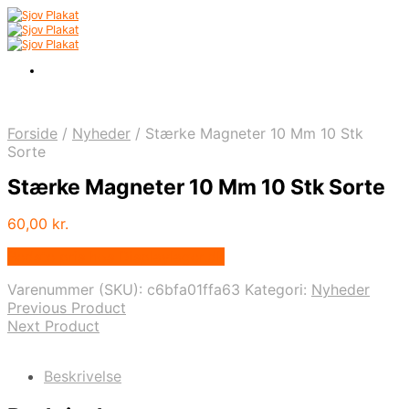
Forside
/
Nyheder
/
Stærke Magneter 10 Mm 10 Stk
Sorte
Stærke Magneter 10 Mm 10 Stk Sorte
60,00
kr.
Bedste pris hos Displaylager.dk
Varenummer (SKU):
c6bfa01ffa63
Kategori:
Nyheder
Previous Product
Next Product
Beskrivelse