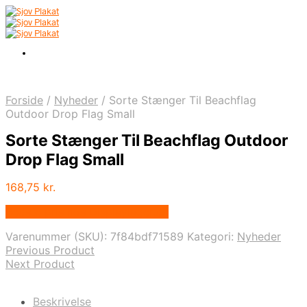
Forside
/
Nyheder
/
Sorte Stænger Til Beachflag
Outdoor Drop Flag Small
Sorte Stænger Til Beachflag Outdoor
Drop Flag Small
168,75
kr.
Bedste pris hos Displaylager.dk
Varenummer (SKU):
7f84bdf71589
Kategori:
Nyheder
Previous Product
Next Product
Beskrivelse