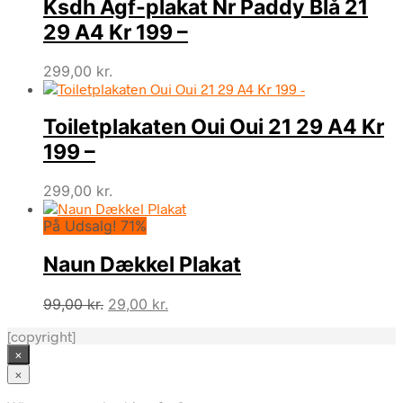
Ksdh Agf-plakat Nr Paddy Blå 21
29 A4 Kr 199 –
299,00
kr.
Toiletplakaten Oui Oui 21 29 A4 Kr
199 –
299,00
kr.
På Udsalg! 71%
Naun Dækkel Plakat
Den
Den
99,00
kr.
29,00
kr.
oprindelige
aktuelle
[copyright]
pris
pris
×
var:
er:
99,00 kr..
29,00 kr..
×