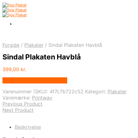
Forside
/
Plakater
/
Sindal Plakaten Havblå
Sindal Plakaten Havblå
399,00
kr.
Bedste pris hos Printway.dk
Varenummer (SKU):
4f7c7b722c52
Kategori:
Plakater
Varemærke:
Printway
Previous Product
Next Product
Beskrivelse