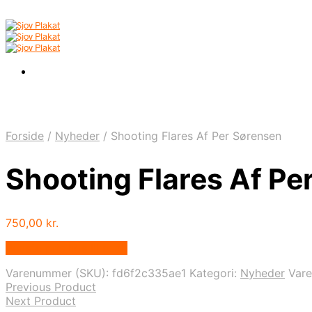
Forside
/
Nyheder
/
Shooting Flares Af Per Sørensen
Shooting Flares Af Pe
750,00
kr.
Bedste pris hos Illux.dk
Varenummer (SKU):
fd6f2c335ae1
Kategori:
Nyheder
Var
Previous Product
Next Product