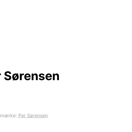
r Sørensen
emærke:
Per Sørensen