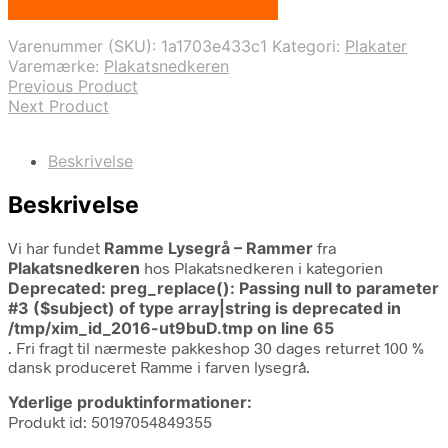
Bedste pris hos Plakatsnedkeren.dk
Varenummer (SKU):
1a1703e433c1
Kategori:
Plakater
Varemærke:
Plakatsnedkeren
Previous Product
Next Product
Beskrivelse
Beskrivelse
Vi har fundet
Ramme Lysegrå – Rammer
fra
Plakatsnedkeren
hos Plakatsnedkeren i kategorien
Deprecated
: preg_replace(): Passing null to parameter
#3 ($subject) of type array|string is deprecated in
/tmp/xim_id_2016-ut9buD.tmp
on line
65
. Fri fragt til nærmeste pakkeshop 30 dages returret 100 %
dansk produceret Ramme i farven lysegrå.
Yderlige produktinformationer:
Produkt id: 50197054849355