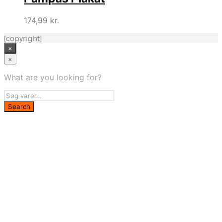
174,99
kr.
[copyright]
×
×
What are you looking for?