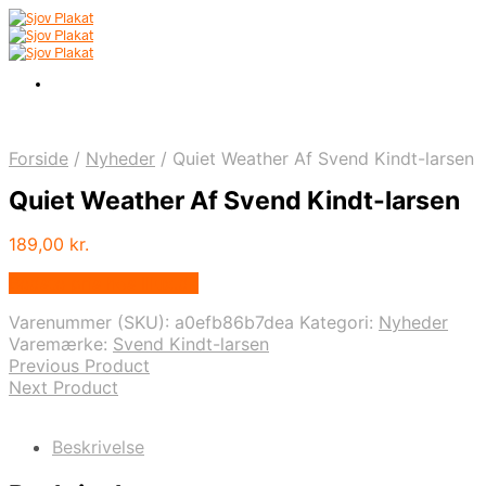
Forside
/
Nyheder
/
Quiet Weather Af Svend Kindt-larsen
Quiet Weather Af Svend Kindt-larsen
189,00
kr.
Bedste pris hos Illux.dk
Varenummer (SKU):
a0efb86b7dea
Kategori:
Nyheder
Varemærke:
Svend Kindt-larsen
Previous Product
Next Product
Beskrivelse