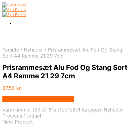
Forside
/
Nyheder
/
Prisrammesæt Alu Fod Og Stang
Sort A4 Ramme 21 29 7cm
Prisrammesæt Alu Fod Og Stang Sort
A4 Ramme 21 29 7cm
87,50
kr.
Bedste pris hos Displaylager.dk
Varenummer (SKU):
61ab1bb1e8c1
Kategori:
Nyheder
Previous Product
Next Product