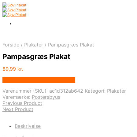
Forside
/
Plakater
/
Pampasgræs Plakat
Pampasgræs Plakat
89,99
kr.
Bedste pris hos Postersbyus.dk
Varenummer (SKU):
ac1d312ab642
Kategori:
Plakater
Varemærke:
Postersbyus
Previous Product
Next Product
Beskrivelse