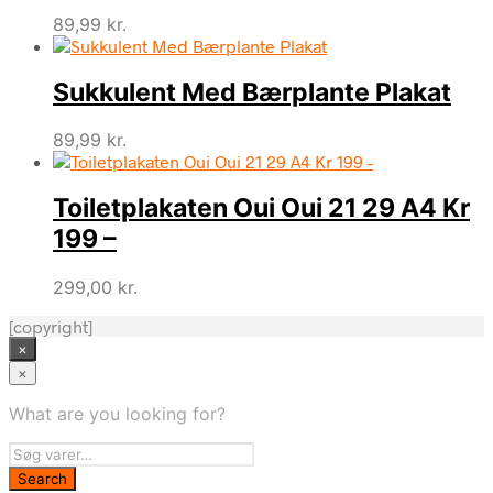
89,99
kr.
Sukkulent Med Bærplante Plakat
89,99
kr.
Toiletplakaten Oui Oui 21 29 A4 Kr
199 –
299,00
kr.
[copyright]
×
×
What are you looking for?