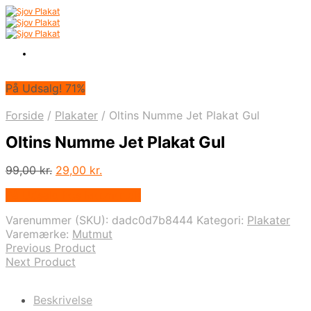
På Udsalg! 71%
Forside
/
Plakater
/
Oltins Numme Jet Plakat Gul
Oltins Numme Jet Plakat Gul
Den
Den
99,00
kr.
29,00
kr.
oprindelige
aktuelle
På Udsalg hos Mutmut.dk
pris
pris
var:
er:
Varenummer (SKU):
dadc0d7b8444
Kategori:
Plakater
99,00 kr..
29,00 kr..
Varemærke:
Mutmut
Previous Product
Next Product
Beskrivelse