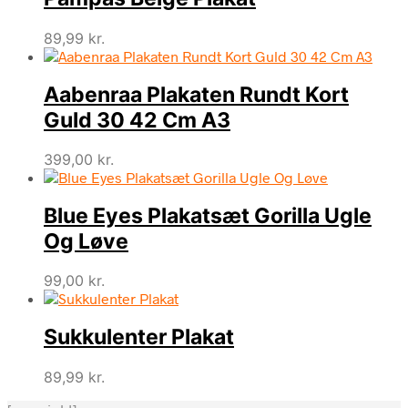
89,99
kr.
Aabenraa Plakaten Rundt Kort
Guld 30 42 Cm A3
399,00
kr.
Blue Eyes Plakatsæt Gorilla Ugle
Og Løve
99,00
kr.
Sukkulenter Plakat
89,99
kr.