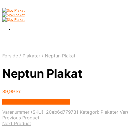
Forside
/
Plakater
/
Neptun Plakat
Neptun Plakat
89,99
kr.
Bedste pris hos Postersbyus.dk
Varenummer (SKU):
20eb6d779781
Kategori:
Plakater
Var
Previous Product
Next Product