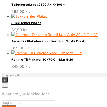
Toilethoroskopet 21 29 A4 Kr 199 –
299,00
kr.
Sukkulenter Plakat
89,99
kr.
Aabenraa Plakaten Rundt Kort Guld 30 42 Cm A3
399,00
kr.
Ramme Til Plakater 50×70 Cm Mat Guld
349,00
kr.
[copyright]
×
×
What are you looking for?