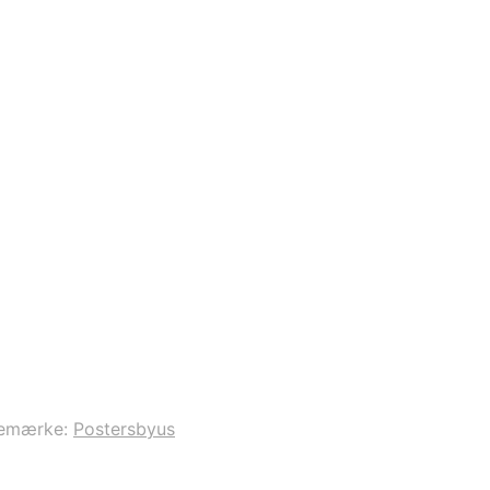
emærke:
Postersbyus